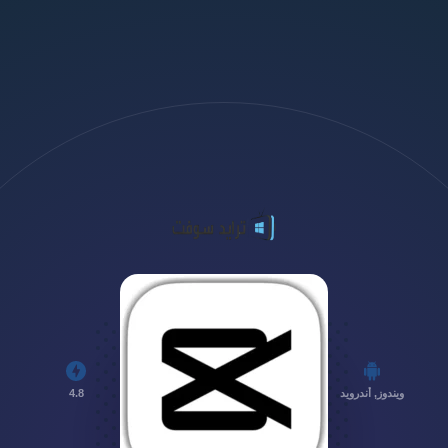
ويندوز, أندرويد
4.8