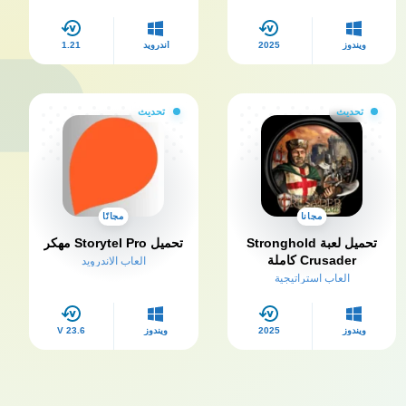
ويندوز
2025
أندرويد
1.21
تحديث
تحديث
مجانا
مجانًا
تحميل لعبة Stronghold
تحميل Storytel Pro مهكر
Crusader كاملة
العاب الاندرويد
العاب استراتيجية
ويندوز
2025
ويندوز
V 23.6