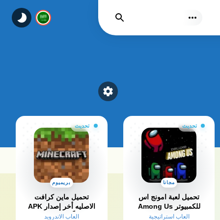
يجد
Select a category
تحديث
تحديث
مجانا
بريميوم
تحميل لعبة امونج اس
تحميل ماين كرافت
للكمبيوتر Among Us
الاصليه أخر إصدار APK
كاملة مجانا برابط
مجاناً من ميديافاير
العاب استراتيجية
العاب الاندرويد