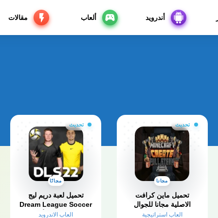
أندرويد
ألعاب
مقالات
تحديث
تحديث
مجانا
مجانًا
تحميل ماين كرافت
تحميل لعبة دريم ليج
الاصلية مجانا للجوال
Dream League Soccer
للاندرويد Minecraft APK
2026 مهكرة للأندرويد
العاب استراتيجية
العاب الاندرويد