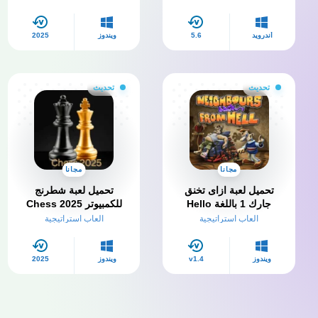
أندرويد
5.6
ويندوز
2025
تحديث
تحديث
مجانا
مجانا
تحميل لعبة ازاى تخنق
تحميل لعبة شطرنج
جارك 1 باللغة Hello
للكمبيوتر 2025 Chess
Neighbour 1 العربية
وللاندرويد من ميديا فاير
العاب استراتيجية
العاب استراتيجية
للكمبيوتر
مجانًا
ويندوز
v1.4
ويندوز
2025