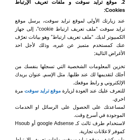
2. موقع ترايد سوفت و ملفات تعريف الإرتباط
Cookies:
عند زيارتك الأولى لموقع ترايد سوفت، يرسل موقع
ترايد سوفت “ملف تعريف ارتباط cookie”، إلى جهاز
الكمبيوتر لديك. “ملف تعريف ارتباط” وهو بيانات تعرّف
عنك كمستخدم متميز عن غيره، وذلك لأجل احد
الأغراض التالية;
تخزين المعلومات الشخصية التي تسجلها بنفسك من
أجلك لتقديمها لك عند طلبها. مثل الإسم, عنوان بريدك
الإلكتروني و رابط موقعك.
للتعرف عليك عند العودة لزيارة
موقع ترايد سوفت
مرة
اخري.
لمساعدتك على الحصول على الرسائل او الخدمات
الموجودة في أسرع وقت.
لاستخدام طرف ثالث كـ google Adsense أو Hsoub
كموفر لاعلانات تجارية.
ولن يكشف موقع ترايد سوفت ملفات تعريف الارتباط