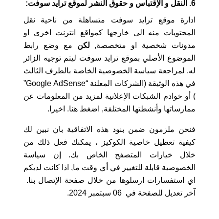
6. النقل و الإقتباس و حقوق النشر لموقع ترايد سوفت:
ادارة موقع ترايد سوفت متساهلة من ناحية نقل
المحتويات منه الى خارجها كمواقع انترنت اخرى او
مدونات شخصية او متخصصة,
لكن
مع وضع رابط
الموضوع الأصلي بموقع ترايد سوفت ليتم توجيه الزائر
له. لمراجعة سياسة الخصوصية الخاصة بالطرف الثالث
في هذه الوثيقة (الشركات المعلنة “Google AdSense”
) أو خوادم الشبكات الإعلانية لمزيد من المعلومات عن
ممارساتها وأنشطتها المختلفة, اضغط هنا. اخيرا.
فنحن ملزمون ضمن بنود هذه الاتفاقية بان نبين لك
كيفية تعطيل خاصية الكوكيز ، يمكنك فعل ذلك من
خلال خيارات المتصفح الخاص بك. إن سياسة
الخصوصية قابلة للتغيير في أي وقت ما, اذا كانت لديكم
اي استفسارات ارسلوها من خلال صفحة الإتصال بنا.
آخر تعديل للصفحة في 06 سبتمبر 2024.