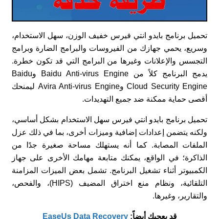
تحميل برنامج بايدو انتي فيرس خفيف الوزن، سهل الاستخدام،
وسريع، يحمي جهازك من الفيروسات والبرامج الضارة وبرامج
التجسس والإعلانات وغيرها من البرامج التي قد تكون خطرة.
يدمج البرنامج كلاً من Baidu Anti-virus Engine وBaidu
Cloud Security Engine وAvira Anti-virus Engine ليمنحك
أقصى حماية ممكنة ضد جميع التهديدات.
تحميل برنامج بايدو انتي فيرس سهل الاستخدام بشكل أساسي،
ولكنه يتضمن إعدادات إضافية وميزات أخرى، بما في ذلك عزل
الملفات المصابة. كما أنه يستهلك مساحة صغيرة جدًا من
الذاكرة؛ في الواقع، يمكنك متابعة مهامك الأخرى على جهاز
الكمبيوتر أثناء تشغيل البرنامج. تشمل بعض الميزات المزامنة
التلقائية، ونظام منع اختراق المضيف (HIPS)، والفحص،
والتقارير، وغيرها.
قد يعجبك أيضاً:
EaseUs Data Recovery