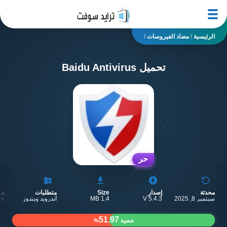
الرئيسية
/
مضاد الفيروسات
/
تحميل Baidu Antivirus
حر
محدثة
إصدار
Size
متطلبات
مط
سبتمبر 8, 2025
V 5.4.3
1.4 MB
أندرويد ويندوز
du
51.97
شعبية
%