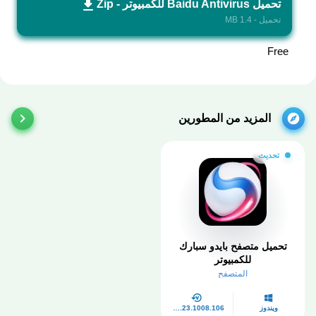
تحميل Baidu Antivirus للكمبيوتر - Zip
تحميل - 1.4 MB
Free
المزيد من المطورين
تحديث
تحميل متصفح بايدو سبارك
للكمبيوتر
المتصفح
ويندوز
v43.23.1008.106