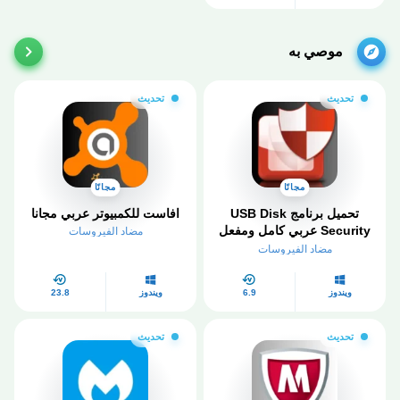
موصي به
تحديث
تحديث
مجانًا
مجانًا
تحميل برنامج USB Disk
افاست للكمبيوتر عربي مجانا
Security عربي كامل ومفعل
مضاد الفيروسات
مدى الحياة
مضاد الفيروسات
ويندوز
6.9
ويندوز
23.8
تحديث
تحديث