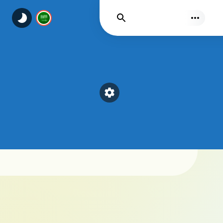
يجد
Select a category