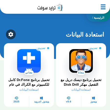
الرئيسية
/
استعادة البيانات
ategory
تحديث
تحديث
مجانا
مجاني
تحميل برنامج ديسك دريل مع
تحميل برنامج Dr.Fone كامل
التفعيل مهكر Disk Drill
للكمبيوتر مع الكراك في عام
Data Recovery كامل 2026
2026
استعادة البيانات
استعادة البيانات
ويندوز
v5.6
ويندوز, أندرويد
2025