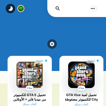
يجد
Select a category
تحديث
تحديث
مجانا
مجانا
تحميل لعبة GTA Vice
تحميل GTA 5 للكمبيوتر
City للكمبيوتر مضغوطة
من ميديا فاير + الأونلاين
من ميديا فاير
العاب سباق
العاب سباق