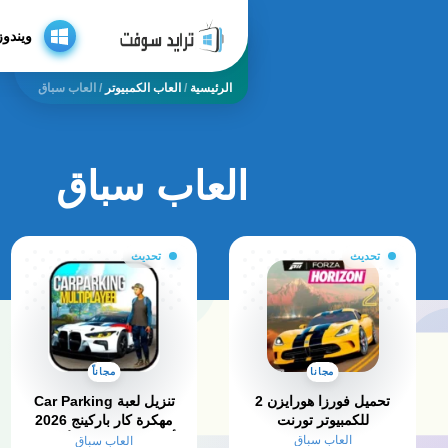
ويندوز
الرئيسية
/
العاب الكمبيوتر
/
العاب سباق
العاب سباق
تحديث
تحديث
مجانا
مجاناً
تحميل فورزا هورايزن 2
تنزيل لعبة Car Parking
للكمبيوتر تورنت​
مهكرة كار باركينج 2026
أخر إصدار APK للأندرويد
العاب سباق
العاب سباق