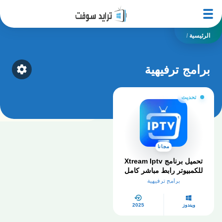
الرئيسية
/
برامج ترفيهية
ategory
تحديث
مجانا
تحميل برنامج Xtream Iptv
للكمبيوتر​ رابط مباشر كامل
2026
برامج ترفيهية
ويندوز
2025