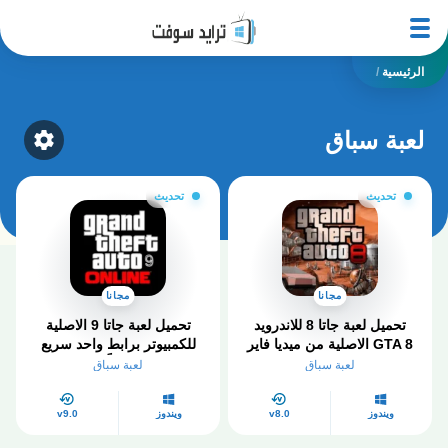
الرئيسية
/
لعبة سباق
ategory
تحديث
تحديث
مجانا
مجانا
تحميل لعبة جاتا 8 للاندرويد
تحميل لعبة جاتا 9 الاصلية
GTA 8 الاصلية من ميديا فاير
للكمبيوتر برابط واحد سريع
مضغوطة
جداً
لعبة سباق
لعبة سباق
ويندوز
v8.0
ويندوز
v9.0