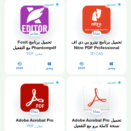
تحديث
تحديث
مجاناً
مجاني
تحميل برنامج نيترو بي دي اف
تحميل برنامج Foxit
Nitro PDF Professional
Phantompdf مع التفعيل
64 Bit Myegy مجانا
مباشر من ميديا ​​فاير 2026
3D CAD
محرر PDF
ويندوز
2025
ويندوز
2026
تحديث
تحديث
مجانا
مجانًا
تحميل Adobe Acrobat Pro
Adobe Acrobat Pro
نسخة كاملة برو مع التفعيل
محرر PDF