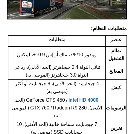
متطلبات النظام:
عنصر
متطلبات
نظام
ويندوز 7/8/10، ماك أو إس 10.9+، لينكس
التشغيل
ثنائي النواة 2.4 جيجاهرتز (الحد الأدنى)، رباعي
المعالج
النواة 3.0 جيجاهرتز (الموصى به)
4 جيجابايت (الحد الأدنى)، 8 جيجابايت أو أكثر
كبش
(موصى به)
Intel HD 4000
GeForce GTS 450 /
(الحد
الرسومات
الأدنى)، GTX 760 / Radeon R9 280 (الموصى
به)
7 جيجابايت مساحة خالية (الحد الأدنى)، 10
تخزين
جيجابايت SSD (موصى به)