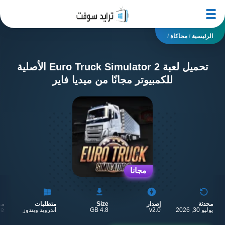
الرئيسية
/
محاكاة
/
تحميل لعبة Euro Truck Simulator 2 الأصلية​
للكمبيوتر مجانًا من ميديا فاير
مجانا
محدثة
إصدار
Size
متطلبات
مط
يوليو 30, 2026
v2.0
4.8 GB
أندرويد ويندوز
re