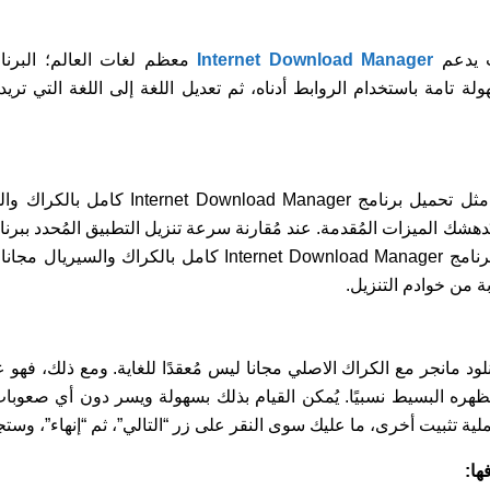
ث يدعم
Internet Download Manager
Dow مجانًا وبسهولة تامة باستخدام الروابط أدناه، ثم تعديل اللغة إلى اللغة التي
Windo جاهز، وستُدهشك الميزات المُقدمة. عند مُقارنة سرعة تنزيل التطبيق المُحدد ب
 من خوادم التنزيل.
ود مانجر مع الكراك الاصلي مجانا ليس مُعقدًا للغاية. ومع ذلك، فهو 
هره البسيط نسبيًا. يُمكن القيام بذلك بسهولة ويسر دون أي صعوب
ية تثبيت أخرى، ما عليك سوى النقر على زر “التالي”، ثم “إنهاء”، وستجد
ها: