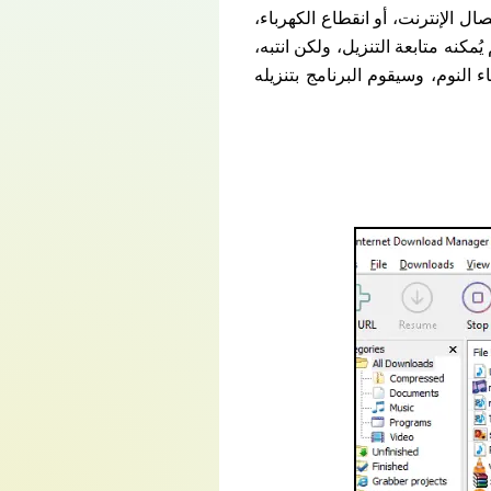
الكراك والسيريال مجانا myegy في حالة انقطاع اتصال الإنترنت، أو انقطاع الكهرباء،
مكنه متابعة التنزيل، ولكن انتبه،
 النوم، وسيقوم البرنامج بتنزيله