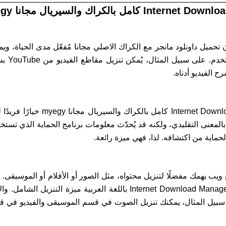
 تحميل داونلود مانجر مع الكراك الاصلي مجانا مُفعّل مدى الحياة، و
على الصف
يوفر تحميل برنامج Download Manager
ا بالمعنى التقليدي، ولكنه قد يُحدّث معلومات برنامج الحماية الذي 
لحماية من اكتشافه. لذا، فهي ميزة رائعة.
ب يهمك مفضلًا لتنزيل محتواه، مثل الصور أو الأفلام أو الموسيقى. من
مع الكراك الاصلي مجانا Internet Download Manager (IDM) باللغة العربية
لى سبيل المثال، يمكنك تنزيل الصوت في قسم الموسيقى والفيديو في قسم