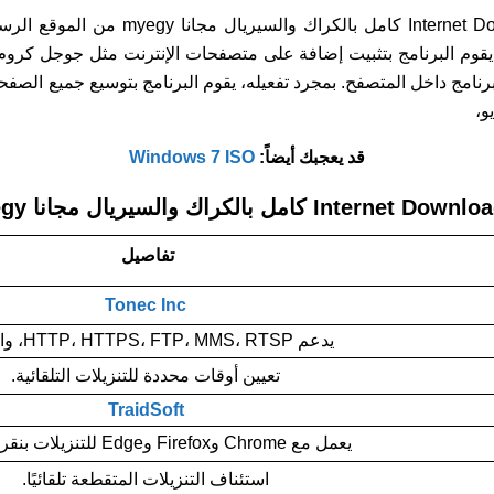
تحميل برنامج Internet Download Manager ك
، يقوم البرنامج بتثبيت إضافة على متصفحات الإنترنت مثل جوجل كروم،
البرنامج داخل المتصفح. بمجرد تفعيله، يقوم البرنامج بتوسيع جميع ال
و،
قد يعجبك أيضاً:
Windows 7 ISO
تفاصيل
Tonec Inc
يدعم HTTP، HTTPS، FTP، MMS، RTSP، والمزيد.
تعيين أوقات محددة للتنزيلات التلقائية.
TraidSoft
يعمل مع Chrome وFirefox وEdge للتنزيلات بنقرة واحدة.
استئناف التنزيلات المتقطعة تلقائيًا.