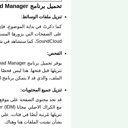
تحميل برنامج Internet Download Manager كامل بالكراك والسيريال مجانا myegy الميزات المهمة:
تنزيل ملفات الوسائط:
كما ذكرتُ في بداية الموضوع، فإن
SoundCloud، كما ستشاهد في شرح الفيديو أدناه.
الفحص:
تنزيلها قبل فتحها. هذا ليس فحصً
الملف، والذي قد لا يتمكن برنامج ا
تنزيل جميع المحتويات:
قد تجد محتوى الصفحة على موقع وي
تنزيلها مُرتبة أيضًا في فئات، ع
بشأن تشتت الملفات هنا وهناك.