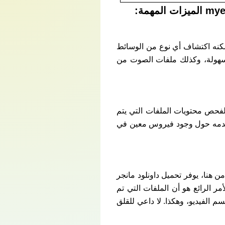
يمكنه اكتشاف أي نوع من الوسائط
حات التي يزورها المستخدم. على سبيل المثال، يُمكن تنزيل مقاطع الفيديو من YouTube بسهولة، وكذلك ملفات الصوت من
Internet  كامل بالكراك والسيريال مجانا myegy خيارًا فريدًا لفحص محتويات الملفات التي يتم
تستخدمه حول وجود فيروس معين في
 هنا، يوفر تحميل داونلود مانجر
 ميزة التنزيل الشامل. والأمر الرائع هو أن الملفات التي تم
 الفيديو، وهكذا. لا داعي للقلق