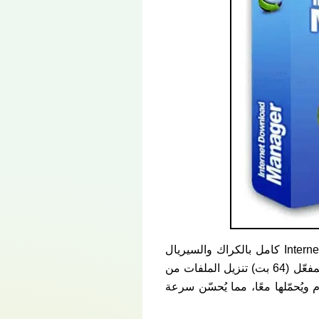
يجب أن يكون جهازك مزودًا بثلاثة برامج على الأقل. برأيي، يُعد بتحميل برنامج Internet Download Manager كامل بالكراك والسيريال
مجانا myegy الخيار الأمثل لك في أغلب الأحيان. يدعم برنامج Internet Download Manager الرائع والمفعّل (64 بت) تنزيل الملفات من
يُحمّلها معًا، مما يُحسّن سرعة