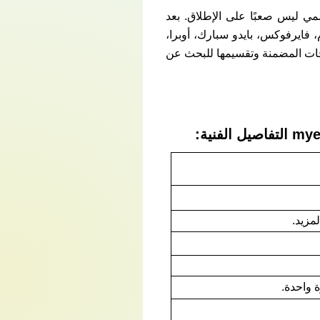
امل بالكراك والسيريال مجانا myegy من الموقع الرسمي ليس صعبًا على الإطلاق. بعد
 فايرفوكس، بايدو سبارك، أوبرا،
صفحات المضمنة وتقسيمها للبحث عن