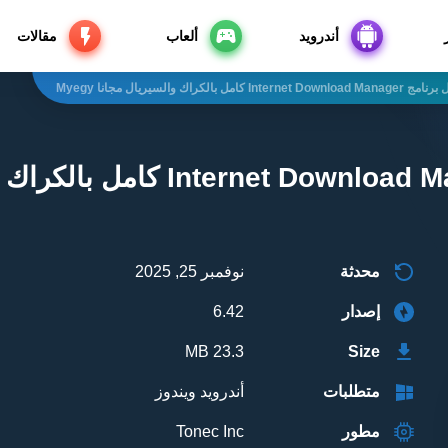
أندرويد
ألعاب
مقالات
Internet Dow كامل بالكراك والسيريال مجانا Myegy
تحميل برنامج et Download Manager
محدثة
نوفمبر 25, 2025
إصدار
6.42
23.3 MB
Size
متطلبات
أندرويد ويندوز
مطور
Tonec Inc