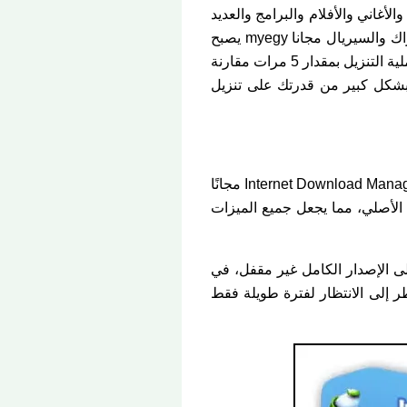
لأغاني والأفلام والبرامج والعديد
من الأشياء الأخرى، وبدون وجود مدير للتنزيل، تحميل برنامج Internet Download Manager كامل بالكراك والسيريال مجانا myegy يصبح
نظام التشغيل أبطأ في التنزيل من أي مدير تنزيل، حيث يعمل برنامج انترنت داونلود مانجر على تسريع عملية التنزيل بمقدار 5 مرات مقارنة
دوز، فإن برنامج IDM Full هو برنامج قوي يعزز بشكل كبير من قدرتك على تنزيل
السبب وراء تنزيل هذا البرنامج واضح. إذا كنت تريد تنزيل الملفات بسرعات أعلى وترغب في استخدام Internet Download Manager مجانًا
 هو الإصدار المحسن من التطبيق الأصلي، مما يجعل جميع الميزات
 بالكراك والسيريال مجانا myegy يمكنك الحصول على الإصدار الكامل غير مقفل، في
تضطر إلى الانتظار لفترة طويلة فقط