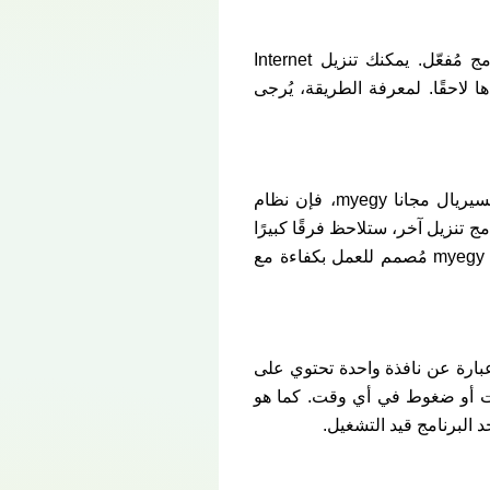
معظم لغات العالم؛ البرنامج مُفعّل. يمكنك تنزيل Internet
 تريدها لاحقًا. لمعرفة الطريقة، يُرجى
عند مناقشة الوظائف الأساسية، مثل تحميل برنامج Internet Download Manager كامل بالكراك والسيريال مجانا myegy، فإن نظام
برنامج تنزيل آخر، ستلاحظ فرقًا كبيرًا
في السرعات بينهما، لأن تحميل برنامج Internet Download Manager كامل بالكراك والسيريال مجانا myegy مُصمم للعمل بكفاءة مع
عبارة عن نافذة واحدة تحتوي على
ات أو ضغوط في أي وقت. كما هو
 البرنامج قيد التشغيل.