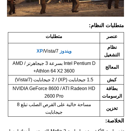
متطلبات النظام:
عنصر
متطلبات
نظام
ويندوز XP
/Vista/7
التشغيل
Intel Pentium D بسرعة 3 جيجاهرتز / AMD
المعالج
Athlon 64 X2 3600+
كبش
1.5 جيجابايت (XP) / 2 جيجابايت (Vista/7)
بطاقة
NVIDIA GeForce 8600 / ATI Radeon HD
الرسومات
2600 Pro
مساحة خالية على القرص الصلب تبلغ 8
تخزين
جيجابايت
الخلاصة: