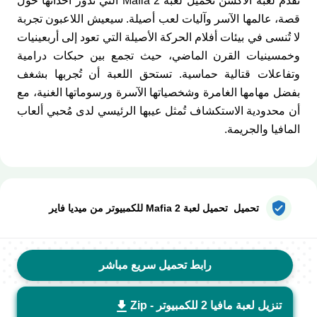
تقدم لعبة الأكشن تحميل لعبة Mafia 2 التي تدور أحداثها حول
قصة، عالمها الآسر وآليات لعب أصيلة. سيعيش اللاعبون تجربة
لا تُنسى في بيئات أفلام الحركة الأصيلة التي تعود إلى أربعينيات
وخمسينيات القرن الماضي، حيث تجمع بين حبكات درامية
وتفاعلات قتالية حماسية. تستحق اللعبة أن تُجربها بشغف
بفضل مهامها الغامرة وشخصياتها الآسرة ورسوماتها الغنية، مع
أن محدودية الاستكشاف تُمثل عيبها الرئيسي لدى مُحبي ألعاب
المافيا والجريمة.
تحميل تحميل لعبة Mafia 2 للكمبيوتر من ميديا فاير
رابط تحميل سريع مباشر
تنزيل لعبة مافيا 2 للكمبيوتر - Zip