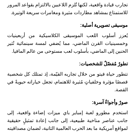
تجارب قيادة واقعية، لكنها تُلزم اللاعبين بالالتزام بقواعد المرور
للاستمتاع بمشاهد مطاردات مثيرة ومغامرات سريعة الوتيرة.
موسيقى تصويرية أصلية:
يُعزز أسلوب اللعب الموسيقى الكلاسيكية من أربعينيات
وخمسينيات القرن الماضي، مما يُضفي لمسة سينمائية تُثير
الحنين إلى الماضي، بأسلوب لعب مستوحى من عالم المافيا.
تطورٌ مُفصّلٌ للشخصيات:
تتطور حياة فيتو من خلال تجاربه القيّمة، إذ تمتلك كل شخصية
قصصًا مؤثرة وخلفياتٍ مُثيرة للاهتمام، تجعل خياراته حيويةً في
القصة.
صورٌ وأجواءٌ آسرة:
استخدم مطورو لعبة إمباير باي ميزات إضاءة واقعية، إلى
جانب عناصر مناخية طبيعية، إلى جانب إعادة تمثيلٍ حقيقية
لمواقع أمريكية ما بعد الحرب العالمية الثانية، لضمان مصداقيته