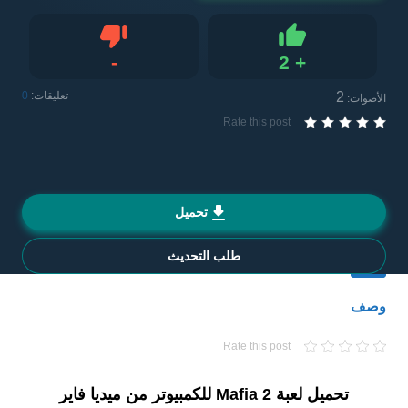
-
2
+
Like
لا يعجبني
2
تعليقات:
0
الأصوات:
Rate this post
تحميل
طلب التحديث
وصف
Rate this post
تحميل لعبة Mafia 2 للكمبيوتر من ميديا فاير