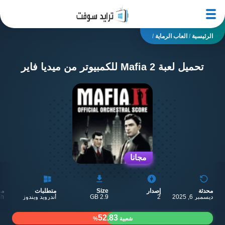
الرئيسية
/
العاب الرماية
/
تحميل لعبة Mafia 2 للكمبيوتر من ميديا فاير
مجانا
محدثة
إصدار
Size
متطلبات
مط
ديسمبر 6, 2025
2
2.9 GB
أندرويد ويندوز
ch
52.83
شعبية
%