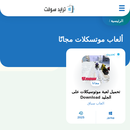
الرئيسية
/
ألعاب موتسكلات مجانًا
تحديث
مجانا
تحميل لعبة موتوسيكلات على
الجليد Download
SnowCross
العاب سباق
ويندوز
2025