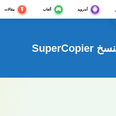
أندرويد
ألعاب
مقالات
SuperCo