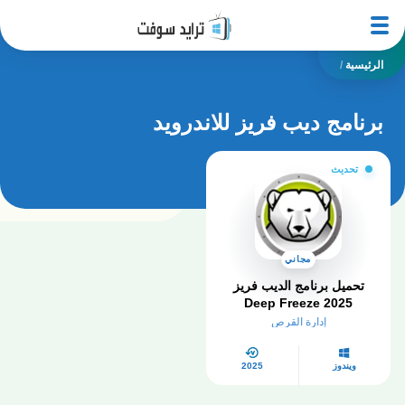
الرئيسية
/
برنامج ديب فريز للاندرويد
تحديث
مجاني
تحميل برنامج الديب فريز
2025 Deep Freeze
للكمبيوتر كامل
إدارة القرص
ويندوز
2025