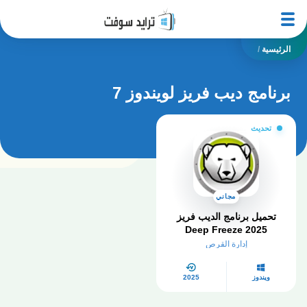
الرئيسية
/
برنامج ديب فريز لويندوز 7
تحديث
مجاني
تحميل برنامج الديب فريز
2025 Deep Freeze
للكمبيوتر كامل
إدارة القرص
ويندوز
2025