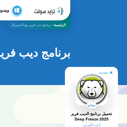
ويندوز
الرئيسية
/
برنامج ديب فريز مع السيريال
برنامج ديب فريز
تحديث
مجاني
تحميل برنامج الديب فريز
2025 Deep Freeze
للكمبيوتر كامل
إدارة القرص