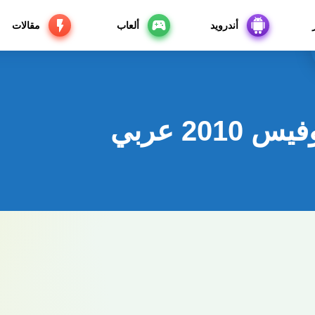
أندرويد
ألعاب
مقالات
201 عربي