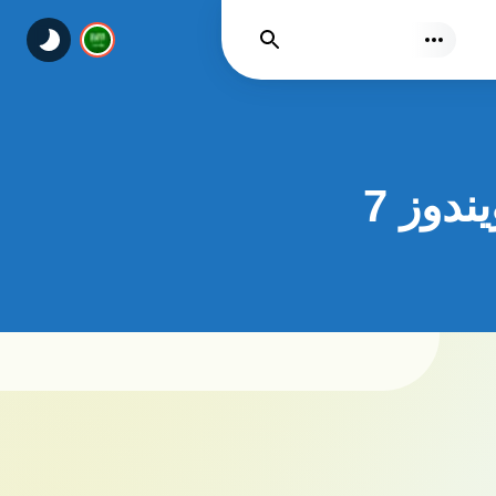
يجد
دوز 7