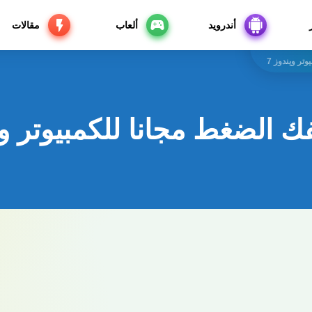
أندرويد
ألعاب
مقالات
تر ويندوز 7
ك الضغط مجانا للكمبيوتر وين