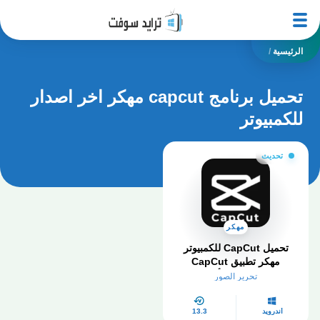
الرئيسية
/
تحميل برنامج capcut مهكر اخر اصدار
للكمبيوتر
تحديث
مهكر
تحميل CapCut للكمبيوتر
مهكر تطبيق CapCut
مهكر احدث اصدا أخر إصدار
تحرير الصور
2026
أندرويد
13.3