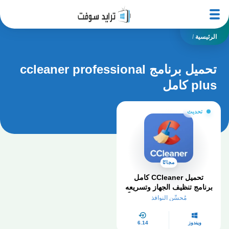
الرئيسية
/
تحميل برنامج ccleaner professional
plus كامل
تحديث
مجانًا
تحميل CCleaner كامل
برنامج تنظيف الجهاز وتسريعه
CCleaner Pro 2025 مجاناً
مُحسِّن النوافذ
ويندوز
6.14