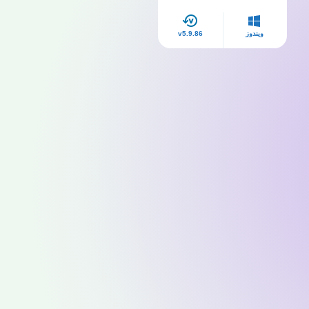
ويندوز
v5.9.86