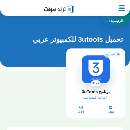
الرئيسية
/
تحميل 3utools للكمبيوتر عربي
تحديث
مجانًا
برنامج 3uTools
الأدوات المساعدة
ويندوز
2.65