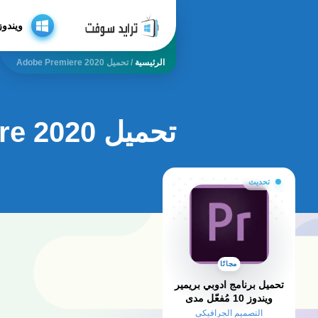
ويندوز
الرئيسية
/
تحميل Adobe Premiere 2020
تحميل adobe premiere 2020
تحديث
مجانًا
تحميل برنامج ادوبي بريمير
ويندوز 10 مُفعّل مدى
الحياة من ميديا فاير
التصميم الجرافيكي