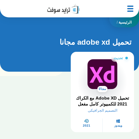
الرئيسية
/
تحميل adobe xd مجانا
تحديث
مجانًا
تحميل Adobe XD مع الكراك
2021 للكمبيوتر كامل مفعل
برابط مباشر من ميديافاير
التصميم الجرافيكي
ويندوز
2021