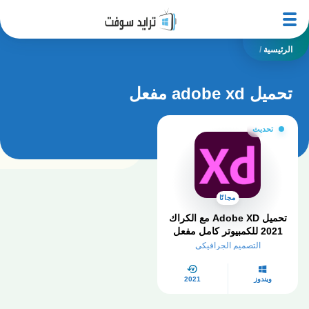
الرئيسية
/
تحميل adobe xd مفعل
تحديث
مجانًا
تحميل Adobe XD مع الكراك
2021 للكمبيوتر كامل مفعل
برابط مباشر من ميديافاير
التصميم الجرافيكي
ويندوز
2021