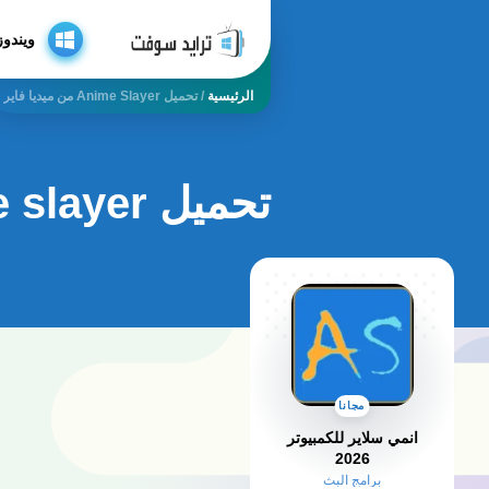
ويندوز
الرئيسية
/
تحميل Anime Slayer من ميديا فاير
تحميل anime slayer من ميديا فاير
مجانا
انمي سلاير للكمبيوتر
2026
برامج البث