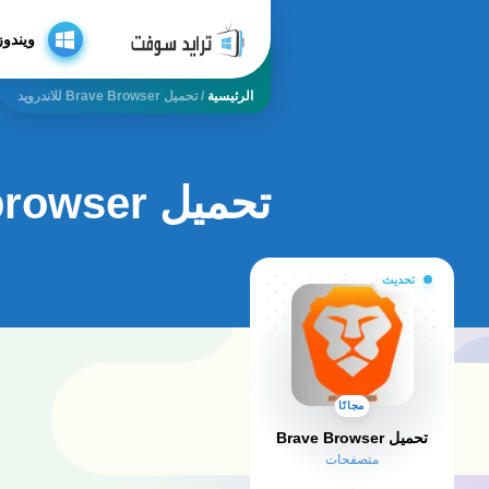
ويندوز
الرئيسية
/
تحميل Brave Browser للاندرويد
تحميل brave browser للاندرويد
تحديث
مجانًا
تحميل Brave Browser
متصفحات