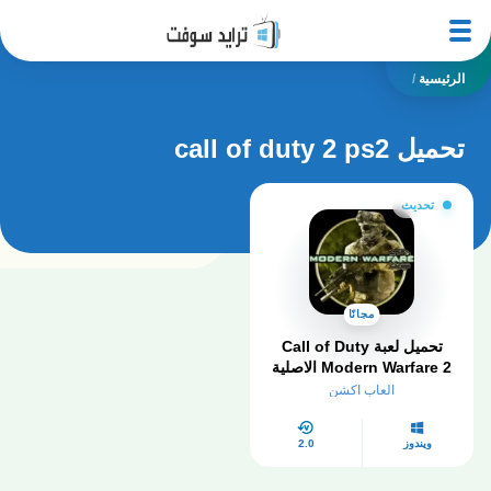
الرئيسية
/
تحميل call of duty 2 ps2
تحديث
مجانًا
تحميل لعبة Call of Duty
Modern Warfare 2 الاصلية
للكمبيوتر
العاب اكشن
ويندوز
2.0