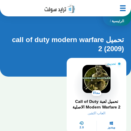
الرئيسية
/
تحميل call of duty modern warfare
2 (2009)
تحديث
مجانًا
تحميل لعبة Call of Duty
Modern Warfare 2 الاصلية
للكمبيوتر
العاب اكشن
ويندوز
2.0