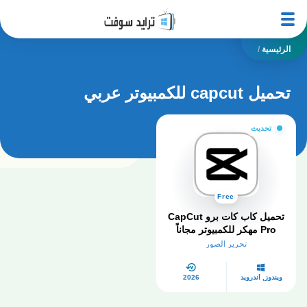
الرئيسية
/
تحميل capcut للكمبيوتر عربي
تحديث
Free
تحميل كاب كات برو CapCut
Pro مهكر للكمبيوتر مجاناً
2026
تحرير الصور
ويندوز, أندرويد
2026