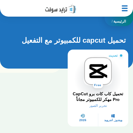
الرئيسية
/
تحميل capcut للكمبيوتر مع التفعيل
تحديث
Free
تحميل كاب كات برو CapCut
Pro مهكر للكمبيوتر مجاناً
2026
تحرير الصور
ويندوز, أندرويد
2026