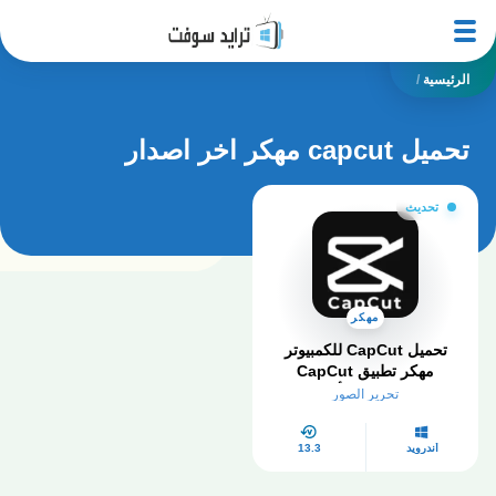
الرئيسية
/
تحميل capcut مهكر اخر اصدار
تحديث
مهكر
تحميل CapCut للكمبيوتر
مهكر تطبيق CapCut
مهكر احدث اصدا أخر إصدار
تحرير الصور
2026
أندرويد
13.3