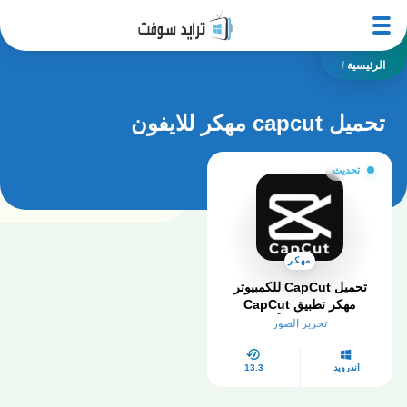
الرئيسية
/
تحميل capcut مهكر للايفون
تحديث
مهكر
تحميل CapCut للكمبيوتر
مهكر تطبيق CapCut
مهكر احدث اصدا أخر إصدار
تحرير الصور
2026
أندرويد
13.3