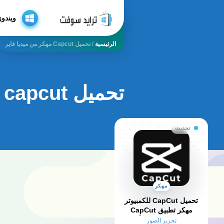
ويندوز
الرئيسية
/
تحميل Capcut مهكر من ميديا فاير
تحميل capcut مهكر من ميديا فاير
تحديث
مهكر
تحميل CapCut للكمبيوتر
مهكر تطبيق CapCut
مهكر احدث اصدا أخر
تحرير الصور