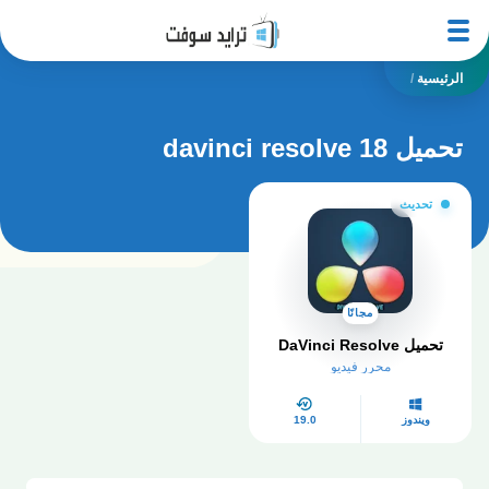
الرئيسية
/
تحميل davinci resolve 18
تحديث
مجانًا
تحميل DaVinci Resolve
محرر فيديو
ويندوز
19.0