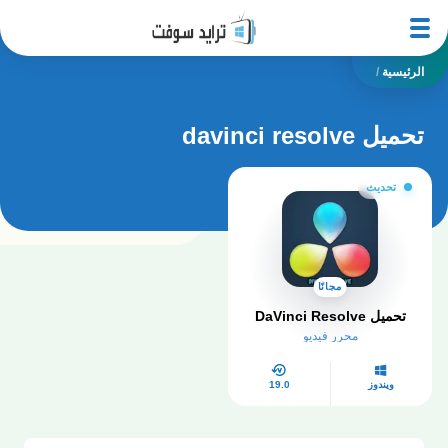
الرئيسية
/
تحميل davinci resolve
تحديث
مجانًا
تحميل DaVinci Resolve
محرر فيديو
ويندوز
19.0