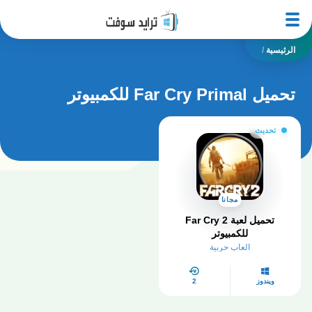
الرئيسية
/
تحميل Far Cry Primal للكمبيوتر
تحديث
مجانا
تحميل لعبة Far Cry 2
للكمبيوتر
العاب حربية
ويندوز
2