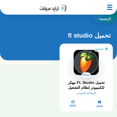
الرئيسية
/
تحميل fl studio
تحديث
مجانًا
تحميل FL Studio مهكر
للكمبيوتر لنظام التشغيل
Windows 32/64 bit العربية
المعالج الصوتي
ويندوز
2025