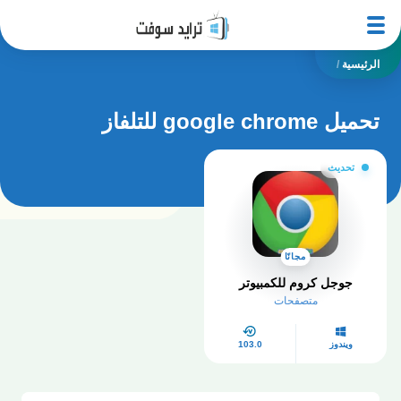
الرئيسية
/
تحميل google chrome للتلفاز
تحديث
مجانًا
جوجل كروم للكمبيوتر
متصفحات
ويندوز
103.0