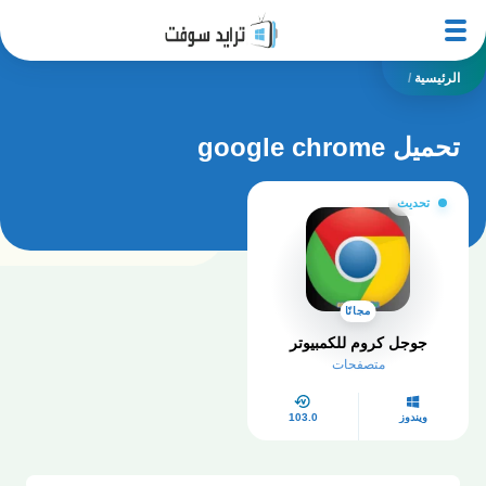
الرئيسية
/
تحميل google chrome
تحديث
مجانًا
جوجل كروم للكمبيوتر
متصفحات
ويندوز
103.0