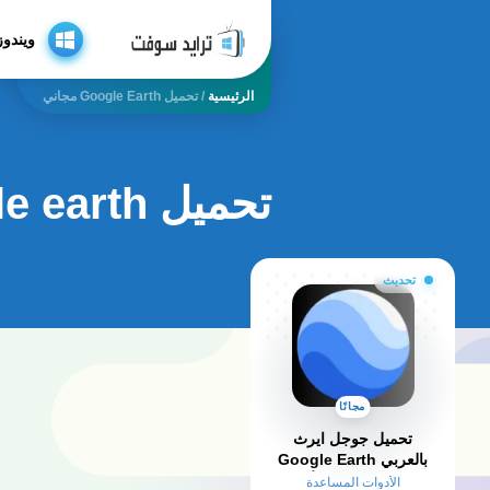
ويندوز
الرئيسية
/
تحميل Google Earth مجاني
تحميل google earth مجاني
تحديث
مجانًا
تحميل جوجل ايرث
بالعربي Google Earth
2025 للكمبيوتر وللأندرويد
الأدوات المساعدة