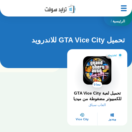
الرئيسية
/
تحميل GTA Vice City للاندرويد
تحديث
مجانا
تحميل لعبة GTA Vice City
للكمبيوتر مضغوطة من ميديا
فاير
العاب سباق
ويندوز
Vice City