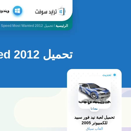
ويندوز
الرئيسية
/
تحميل Need For Speed Most Wanted 2012
تحميل need for speed most wanted 2012
تحديث
مجانا
تحميل لعبة نيد فور سبيد
للكمبيوتر 2005​
العاب سباق