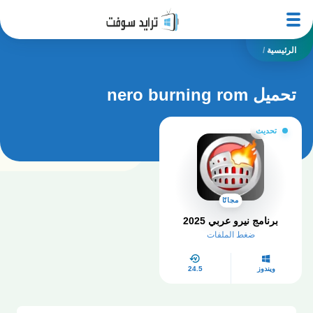
الرئيسية
/
تحميل nero burning rom
تحديث
مجانًا
برنامج نيرو عربي 2025
ضغط الملفات
ويندوز
24.5