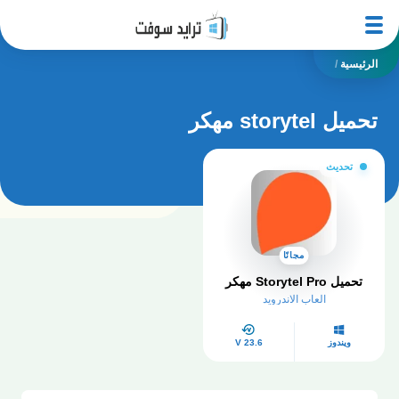
الرئيسية
/
تحميل storytel مهكر
تحديث
مجانًا
تحميل Storytel Pro مهكر
العاب الاندرويد
ويندوز
V 23.6