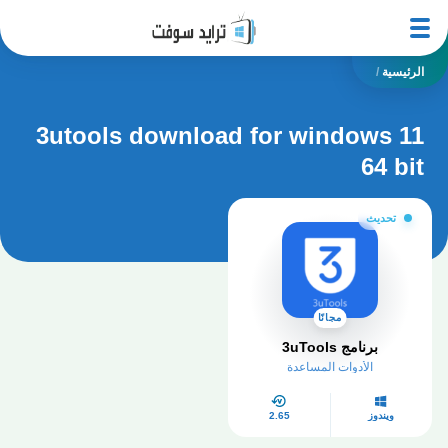
الرئيسية
/
3utools download for windows 11
64 bit
تحديث
مجانًا
برنامج 3uTools
الأدوات المساعدة
ويندوز
2.65