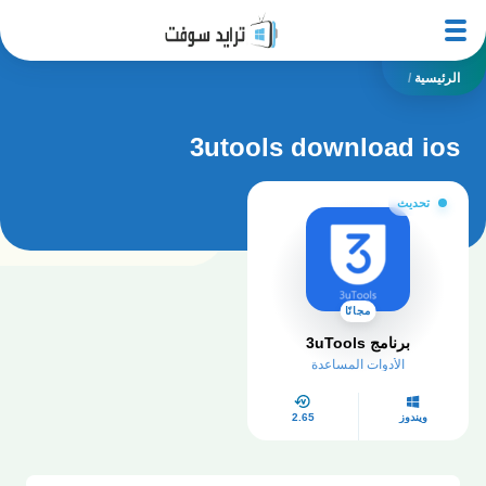
الرئيسية
/
3utools download ios
تحديث
مجانًا
برنامج 3uTools
الأدوات المساعدة
ويندوز
2.65