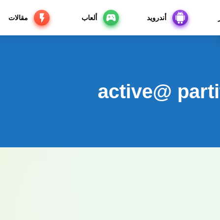
أندرويد
ألعاب
مقالات
active@ part